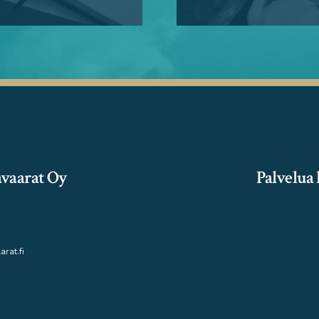
avaarat Oy
Palvelua 
rat.fi