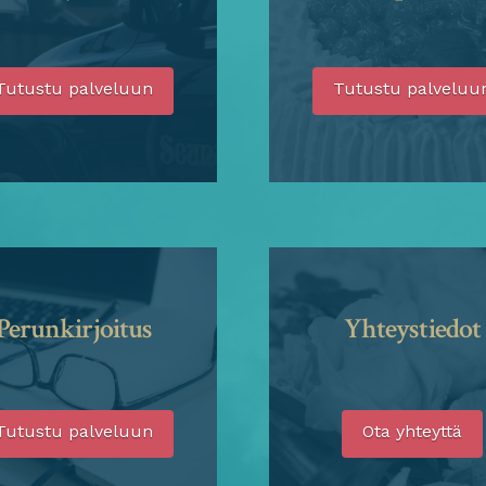
Tutustu palveluun
Tutustu palveluu
Perunkirjoitus
Yhteystiedot
Tutustu palveluun
Ota yhteyttä