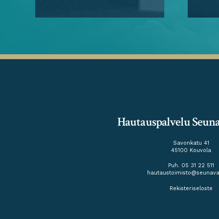
Hautauspalvelu Seun
Savonkatu 41
45100 Kouvola
Puh. 05 31 22 511
hautaustoimisto@seunavaa
Rekisteriseloste