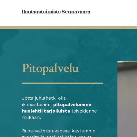
Hautaustoimisto Seunavaara
Pitopalvelu
Jotta juhlahetki olisi
ikimuistoinen,
pitopalvelumme
huolehtii tarjoiluista
toiveidenne
mukaan.
Ruoanvalmistuksessa käytämme