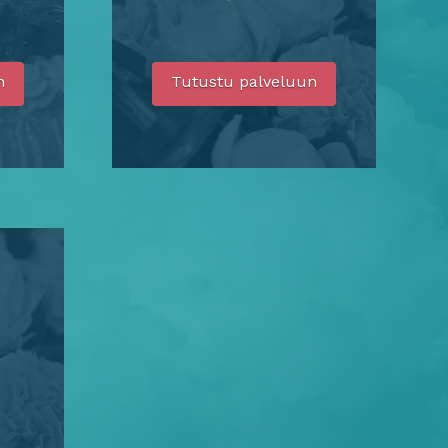
n
Tutustu palveluun