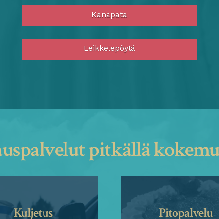
Kanapata
Leikkelepöytä
uspalvelut pitkällä kokemu
Kuljetus
Pitopalvelu