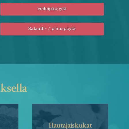
Voileipäpöytä
Salaatti- / piiraspöytä
ksella
Hautajaiskukat