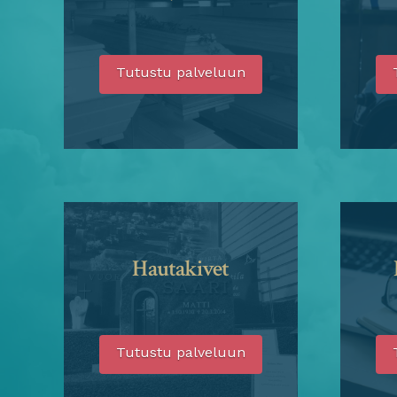
Tutustu palveluun
Hautakivet
Tutustu palveluun