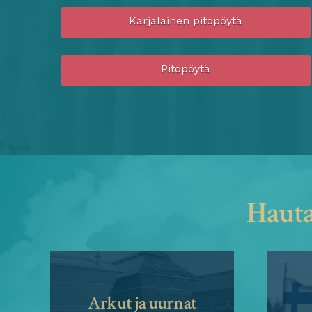
Karjalainen pitopöytä
Pitopöytä
Hauta
Arkut ja uurnat