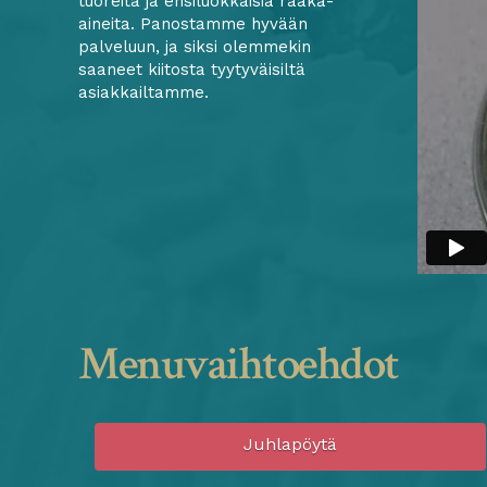
tuoreita ja ensiluokkaisia raaka-
aineita. Panostamme hyvään
palveluun, ja siksi olemmekin
saaneet kiitosta tyytyväisiltä
asiakkailtamme.
Menuvaihtoehdot
Juhlapöytä