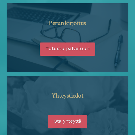
Perunkirjoitus
Tutustu palveluun
Yhteystiedot
Ota yhteyttä