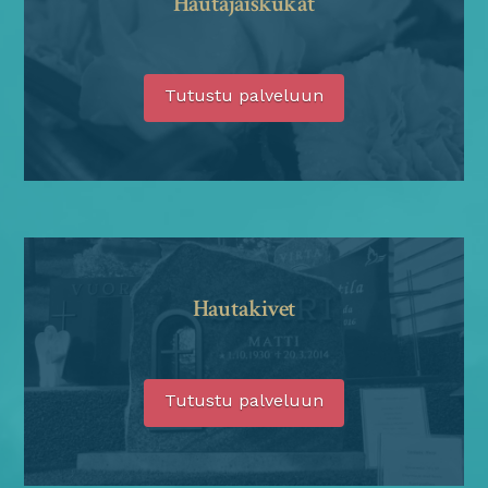
Hautajaiskukat
Tutustu palveluun
Hautakivet
Tutustu palveluun