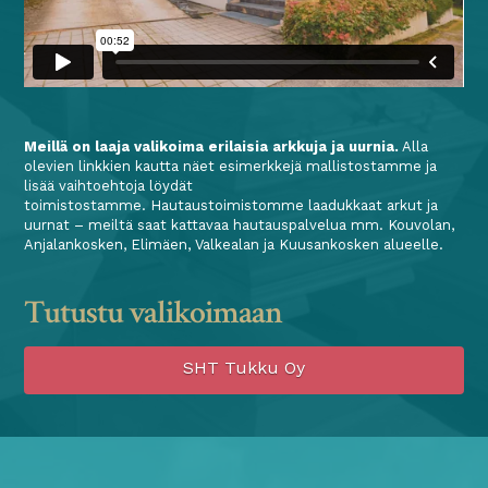
Meillä on laaja valikoima erilaisia arkkuja ja uurnia.
Alla
olevien linkkien kautta näet esimerkkejä mallistostamme ja
lisää vaihtoehtoja löydät
toimistostamme. Hautaustoimistomme laadukkaat arkut ja
uurnat – meiltä saat kattavaa hautauspalvelua mm. Kouvolan,
Anjalankosken, Elimäen, Valkealan ja Kuusankosken alueelle.
Tutustu valikoimaan
SHT Tukku Oy