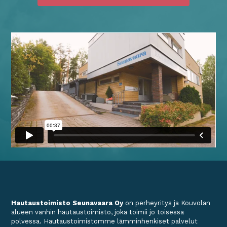
Hautaustoimis
to Seunavaara
O
y
on perheyritys ja Kouvolan
alueen vanhin hautaustoimisto, joka toimii jo toisessa
polvessa. Hautaustoimistomme lämminhenkiset palvelut