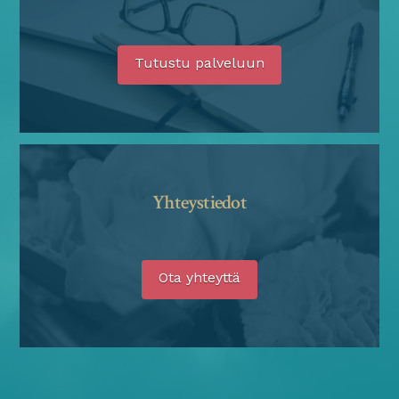
Tutustu palveluun
Yhteystiedot
Ota yhteyttä