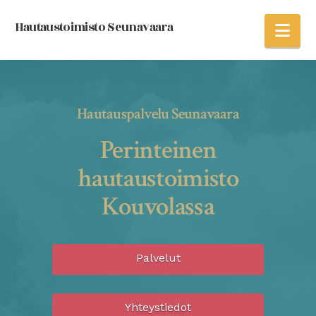
Hautaustoimisto Seunavaara
Nav
Hautauspalvelu Seunavaara
Perinteinen
hautaustoimisto
Kouvolassa
Palvelut
Yhteystiedot