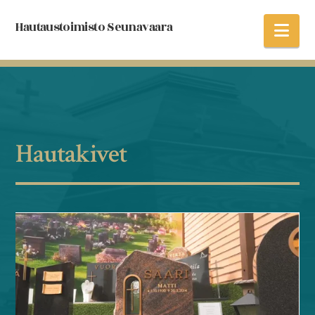
Hautaustoimisto Seunavaara
Nav
Hautakivet