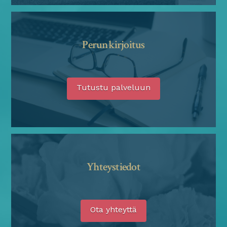
Perunkirjoitus
Tutustu palveluun
Yhteystiedot
Ota yhteyttä