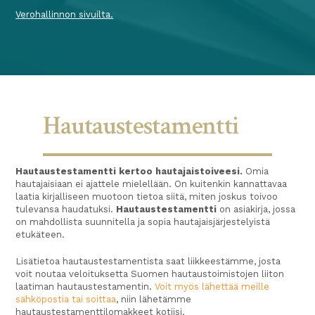
Verohallinnon
sivuilta.
Hautaustestamentti
Hautaustestamentti kertoo hautajaistoiveesi.
Omia
hautajaisiaan ei ajattele mielellään. On kuitenkin kannattavaa
laatia kirjalliseen muotoon tietoa siitä, miten joskus toivoo
tulevansa haudatuksi.
Hautaustestamentti
on asiakirja, jossa
on mahdollista suunnitella ja sopia hautajaisjärjestelyistä
etukäteen.
Lisätietoa hautaustestamentista saat liikkeestämme, josta
voit noutaa veloituksetta Suomen hautaustoimistojen liiton
laatiman hautaustestamentin.
Voit myös lähettää meille
sähköpostia tai soittaa
, niin lähetämme
hautaustestamenttilomakkeet kotiisi.