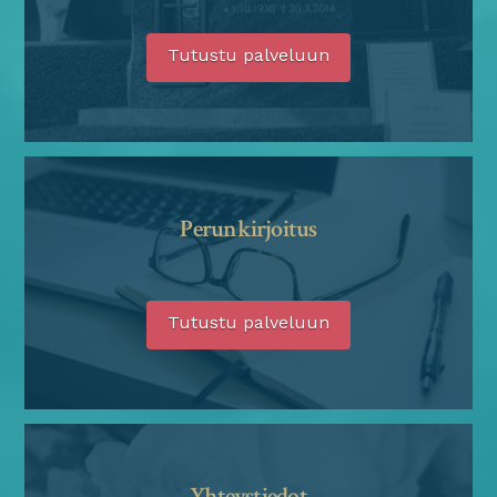
Tutustu palveluun
Perunkirjoitus
Tutustu palveluun
Yhteystiedot